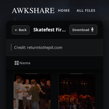
HOME
ALL FILES
Skatefest First Stage, The Palladium (Worcester, MA) (2002)
←
Back
Download
Credit: returntothepit.com
Name