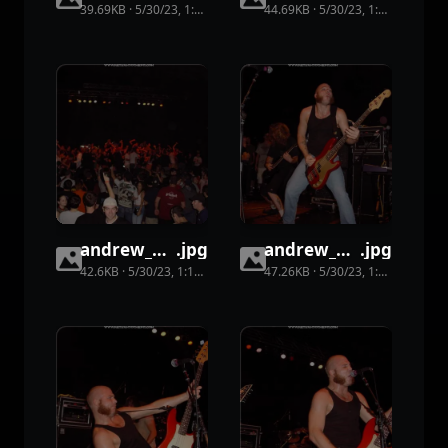
39.69KB
·
5/30/23, 1:17 AM
·
22
view
44.69KB
s
·
5/30/23, 1:17 AM
·
8
vi
andrew_wk003_13238
.
jpg
andrew_wk003_13199
.
jpg
42.6KB
·
5/30/23, 1:17 AM
·
15
view
47.26KB
s
·
5/30/23, 1:17 AM
·
15
v